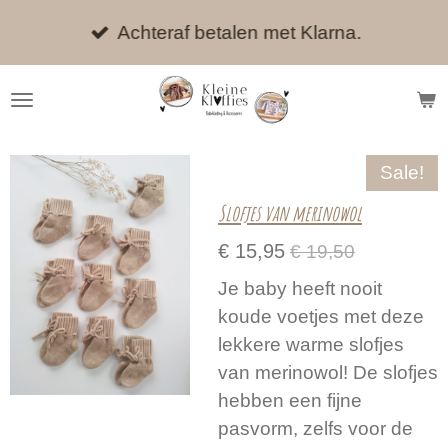
Ga
Achteraf betalen met Klarna.
direct
naar
de
hoofdinhoud
Sale!
Slofjes van merinowol
€ 15,95
€ 19,50
Je baby heeft nooit
koude voetjes met deze
lekkere warme slofjes
van merinowol! De slofjes
hebben een fijne
pasvorm, zelfs voor de