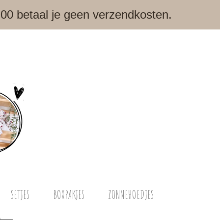
,00 betaal je geen verzendkosten.
SETJES
BOXPAKJES
ZONNEHOEDJES