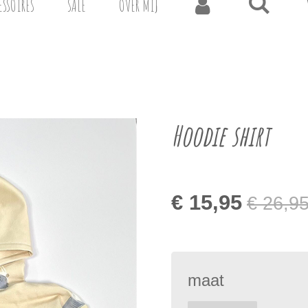
ESSOIRES
SALE
OVER MIJ
Hoodie shirt
€ 15,95
€ 26,9
maat