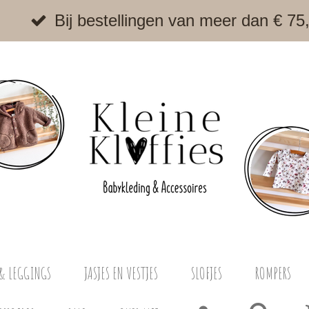
Bij bestellingen van meer dan € 75
& LEGGINGS
JASJES EN VESTJES
SLOFJES
ROMPERS