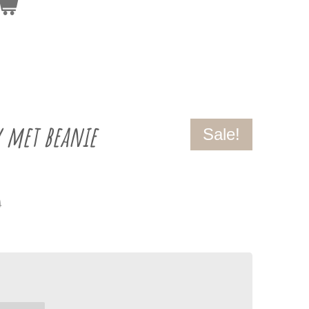
y met beanie
Sale!
0