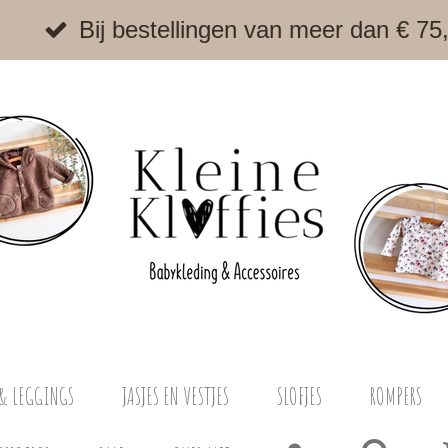
Bij bestellingen van meer dan € 75
& LEGGINGS
JASJES EN VESTJES
SLOFJES
ROMPERS