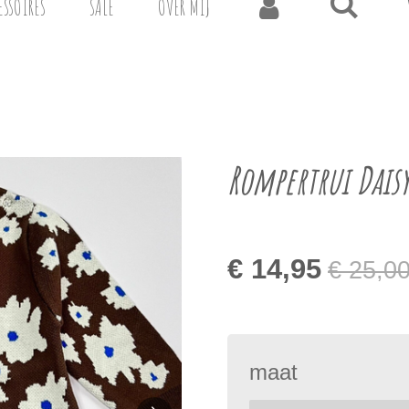
ESSOIRES
SALE
OVER MIJ
Rompertrui Dais
€ 14,95
€ 25,0
maat