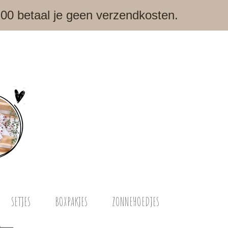
,00 betaal je geen verzendkosten.
SETJES
BOXPAKJES
ZONNEHOEDJES