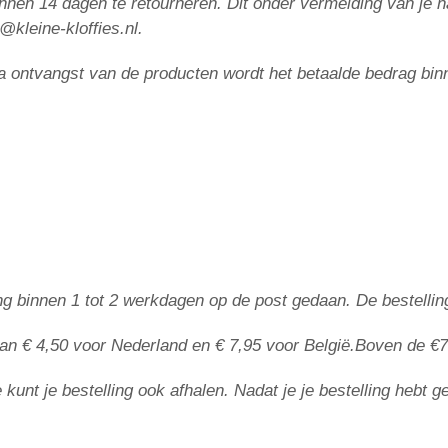
 binnen 14 dagen te retourneren. Dit onder vermelding van j
o@kleine-kloffies.nl.
 Na ontvangst van de producten wordt het betaalde bedrag bin
lling binnen 1 tot 2 werkdagen op de post gedaan. De bestel
an € 4,50 voor Nederland en € 7,95 voor België.
Boven de
€7
kunt je bestelling ook afhalen. Nadat je je bestelling hebt g