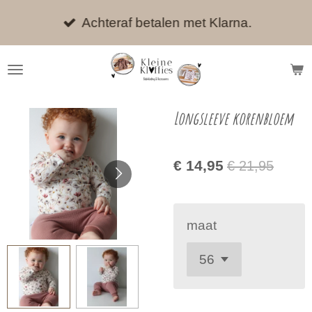
Ga
Achteraf betalen met Klarna.
direct
naar
de
hoofdinhoud
Longsleeve korenbloem
€ 14,95
€ 21,95
maat