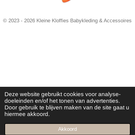
r
r
r
r
r
n
g
:
r
r
r
r
4
e
e
e
e
© 2023 - 2026 Kleine Kloffies Babykleding & Accessoires
.
n
n
n
n
6
9
2
3
0
7
6
9
2
Deze website gebruikt cookies voor analyse-
3
doeleinden en/of het tonen van advertenties.
0
Door gebruik te blijven maken van de site gaat u
7
hiermee akkoord.
7
s
Akkoord
E-mailadres
Instagram
WhatsApp