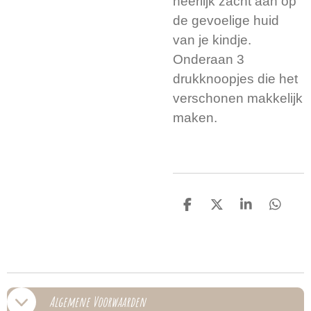
heerlijk zacht aan op
de gevoelige huid
van je kindje.
Onderaan 3
drukknoopjes die het
verschonen makkelijk
maken.
D
D
S
D
e
e
h
e
l
e
a
l
e
l
r
e
n
e
n
Algemene Voorwaarden