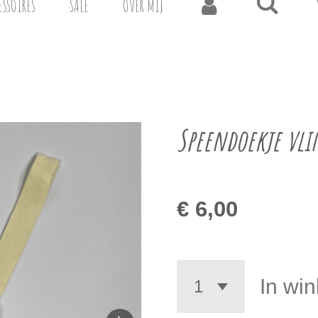
ESSOIRES
SALE
OVER MIJ
Speendoekje vli
€ 6,00
In wi