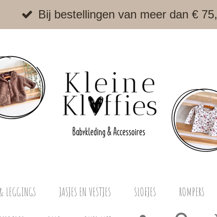
Bij bestellingen van meer dan € 75
& LEGGINGS
JASJES EN VESTJES
SLOFJES
ROMPERS