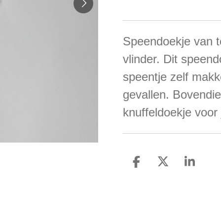
Speendoekje van t
vlinder. Dit speen
speentje zelf makke
gevallen. Bovendie
knuffeldoekje voor 
D
D
S
e
e
h
l
e
a
e
l
r
n
e