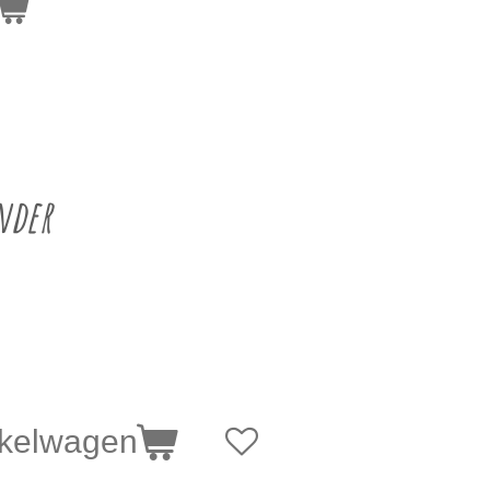
nder
nkelwagen