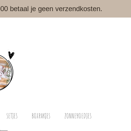
,00 betaal je geen verzendkosten.
SETJES
BOXPAKJES
ZONNEHOEDJES