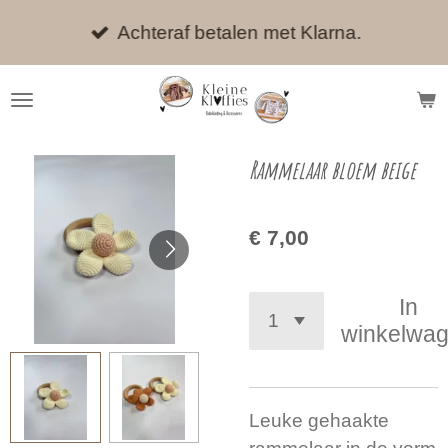
Ga
Achteraf betalen met Klarna.
direct
naar
de
hoofdinhoud
Rammelaar bloem beige
€ 7,00
In
winkelwa
Leuke gehaakte