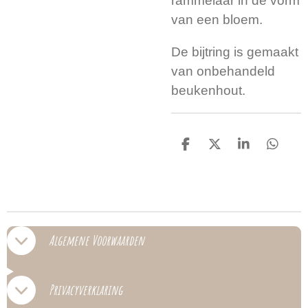
rammelaar in de vorm
van een bloem.
De bijtring is gemaakt
van onbehandeld
beukenhout.
D
D
S
D
e
e
h
e
l
e
a
l
e
l
r
e
n
e
n
Algemene Voorwaarden
Privacyverklaring