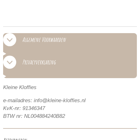
e
e
h
e
l
e
a
l
e
l
r
e
n
e
n
Algemene Voorwaarden
Privacyverklaring
Kleine Kloffies
e-mailadres: info@kleine-kloffies.nl
KvK-nr: 91346347
BTW nr: NL004884240B82