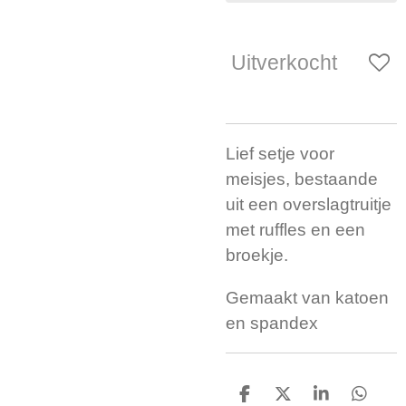
Uitverkocht
Lief setje voor
meisjes, bestaande
uit een overslagtruitje
met ruffles en een
broekje.
Gemaakt van katoen
en spandex
D
D
S
D