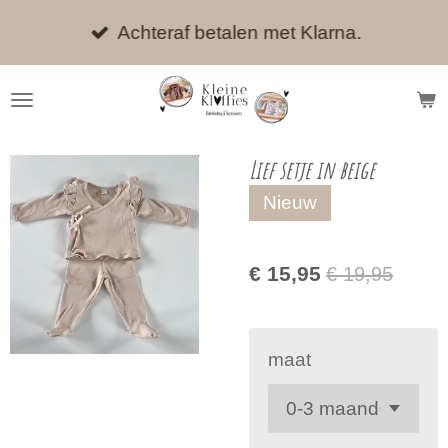
Ga
Achteraf betalen met Klarna.
direct
naar
de
hoofdinhoud
Lief setje in beige
Nieuw
€ 15,95
€ 19,95
maat