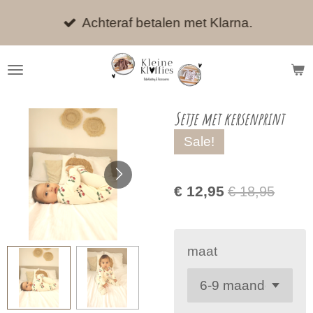
Ga
Achteraf betalen met Klarna.
direct
naar
de
hoofdinhoud
Setje met kersenprint
Sale!
€ 12,95
€ 18,95
maat